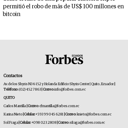
permitió el robo de más de US$ 100 millones en
bitcoin
Contactos
Av. de los Shyris N34-152 y Holanda Edificio Shyris Center | Quito, Ecuador
|
Teléfono:
(02) 452 7863
| Correo:
info@forbes.com.ec
QUITO
Carlos Mantilla
| Correo:
cfmantilla@forbes.com.ec
Karina Nieto
| Celular:
+593 99 045 6281
| Correo:
knieto@forbes.com.ec
Sol Fraga
| Celular:
+098 023 2808
| Correo:
sfraga@forbes.com.ec