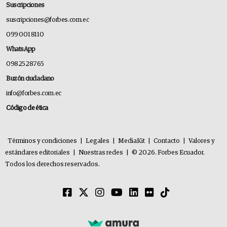
Suscripciones
suscripciones@forbes.com.ec
099 001 8110
WhatsApp
0982528765
Buzón ciudadano
info@forbes.com.ec
Código de ética
Términos y condiciones
|
Legales
|
MediaKit
|
Contacto
|
Valores y
estándares editoriales
|
Nuestras redes
|
© 2026. Forbes Ecuador.
Todos los derechos reservados.