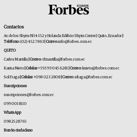
Contactos
Av. de los Shyris N34-152 y Holanda Edificio Shyris Center | Quito, Ecuador
|
Teléfono:
(02) 452 7863
| Correo:
info@forbes.com.ec
QUITO
Carlos Mantilla
| Correo:
cfmantilla@forbes.com.ec
Karina Nieto
| Celular:
+593 99 045 6281
| Correo:
knieto@forbes.com.ec
Sol Fraga
| Celular:
+098 023 2808
| Correo:
sfraga@forbes.com.ec
Suscripciones
suscripciones@forbes.com.ec
099 001 8110
WhatsApp
0982528765
Buzón ciudadano