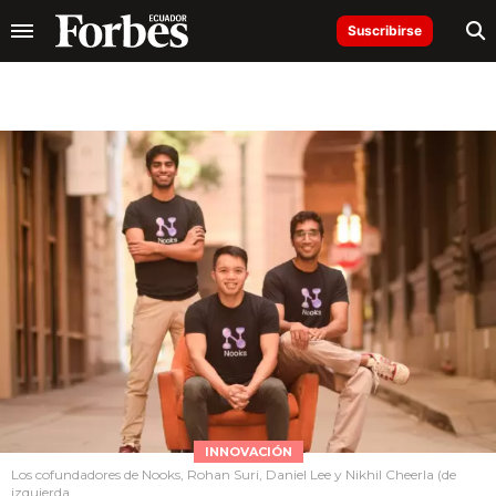
Suscribirse
INNOVACIÓN
Los cofundadores de Nooks, Rohan Suri, Daniel Lee y Nikhil Cheerla (de
izquierda