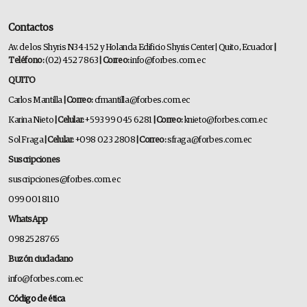
Contactos
Av. de los Shyris N34-152 y Holanda Edificio Shyris Center | Quito, Ecuador
|
Teléfono:
(02) 452 7863
| Correo:
info@forbes.com.ec
QUITO
Carlos Mantilla
| Correo:
cfmantilla@forbes.com.ec
Karina Nieto
| Celular:
+593 99 045 6281
| Correo:
knieto@forbes.com.ec
Sol Fraga
| Celular:
+098 023 2808
| Correo:
sfraga@forbes.com.ec
Suscripciones
suscripciones@forbes.com.ec
099 001 8110
WhatsApp
0982528765
Buzón ciudadano
info@forbes.com.ec
Código de ética