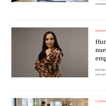
mientra
BRAND
Hum
nue
emp
Karina
con la 
LIDER