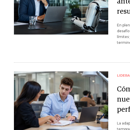
ante
res
En plen
desafío
límites
termine
LIDER
Cóm
nuev
per
La adap
tempran