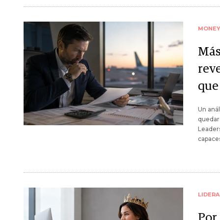
MONE
Más 
rev
que
Un anál
quedar
Leaders
capaces
LIDER
Por 