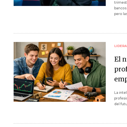
trimest
bancos 
pero l
LIDER
El 
prof
emp
La inte
profesi
del fut