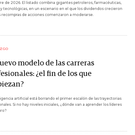
re de 2026. El listado combina gigantes petroleros, farmacéuticas,
y tecnológicas, en un escenario en el que los dividendos crecieron
as recompras de acciones comenzaron a moderarse.
AZGO
nuevo modelo de las carreras
esionales: ¿el fin de los que
iezan?
ligencia artificial está borrando el primer escalón de las trayectorias
onales. Si no hay niveles iniciales, ¿dónde van a aprender los líderes
uro?