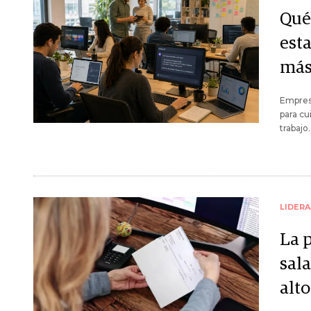
Qué 
est
más
Empresa
para cu
trabajo.
LIDER
La p
sala
alt