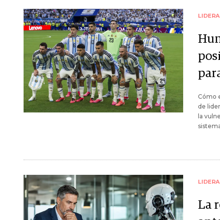
LIDER
Hum
pos
par
Cómo el
de lide
la vuln
sistema
LIDER
La r