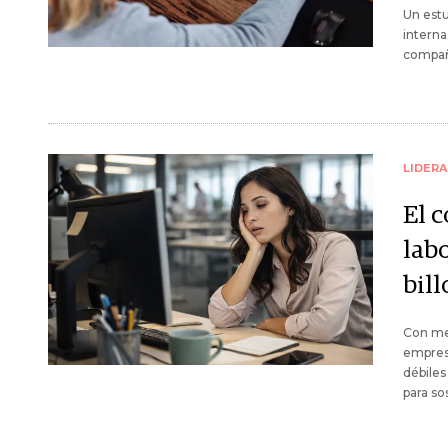
Un estu
interna
compañí
LIDER
El c
lab
bil
Con me
empresa
débiles
para so