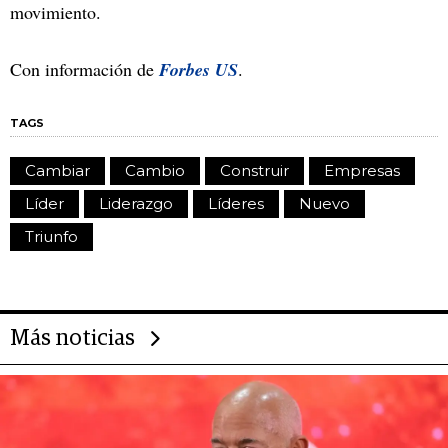
movimiento.
Con información de
Forbes US
.
TAGS
Cambiar
Cambio
Construir
Empresas
Líder
Liderazgo
Líderes
Nuevo
Triunfo
Más noticias