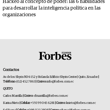
Hackeo al concepto de poder: las 6 habilidades
para desarrollar la inteligencia política en las
organizaciones
Contactos
Av. de los Shyris N34-152 y Holanda Edificio Shyris Center | Quito, Ecuador
|
Teléfono:
(02) 452 7863
| Correo:
info@forbes.com.ec
QUITO
Carlos Mantilla
| Correo:
cfmantilla@forbes.com.ec
Karina Nieto
| Celular:
+593 99 045 6281
| Correo:
knieto@forbes.com.ec