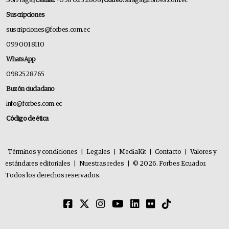
Sol Fraga
| Celular:
+098 023 2808
| Correo:
sfraga@forbes.com.ec
Suscripciones
suscripciones@forbes.com.ec
099 001 8110
WhatsApp
0982528765
Buzón ciudadano
info@forbes.com.ec
Código de ética
Términos y condiciones
|
Legales
|
MediaKit
|
Contacto
|
Valores y
estándares editoriales
|
Nuestras redes
|
© 2026. Forbes Ecuador.
Todos los derechos reservados.