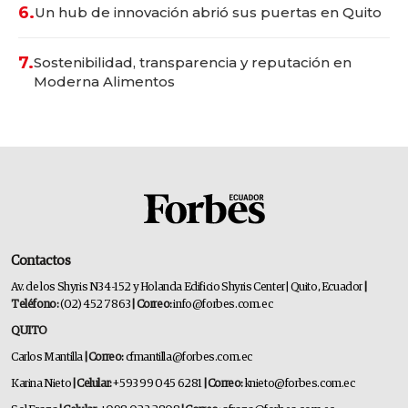
6.
Un hub de innovación abrió sus puertas en Quito
7.
Sostenibilidad, transparencia y reputación en
Moderna Alimentos
Contactos
Av. de los Shyris N34-152 y Holanda Edificio Shyris Center | Quito, Ecuador
|
Teléfono:
(02) 452 7863
| Correo:
info@forbes.com.ec
QUITO
Carlos Mantilla
| Correo:
cfmantilla@forbes.com.ec
Karina Nieto
| Celular:
+593 99 045 6281
| Correo:
knieto@forbes.com.ec