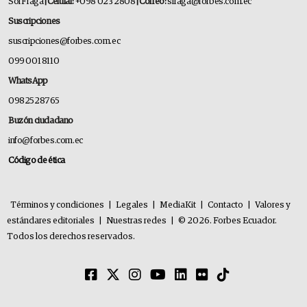
Sol Fraga
| Celular:
+098 023 2808
| Correo:
sfraga@forbes.com.ec
Suscripciones
suscripciones@forbes.com.ec
099 001 8110
WhatsApp
0982528765
Buzón ciudadano
info@forbes.com.ec
Código de ética
Términos y condiciones
|
Legales
|
MediaKit
|
Contacto
|
Valores y
estándares editoriales
|
Nuestras redes
|
© 2026. Forbes Ecuador.
Todos los derechos reservados.