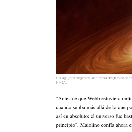
Un agujero negro es una zona de gravedad tan
NASA.
"Antes de que Webb estuviera online
cuando se iba más allá de lo que p
así en absoluto: el universo fue bas
principio". Maiolino confía ahora 