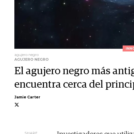
INN
agujero negro
AGUJERO NEGRO
El agujero negro más anti
encuentra cerca del princi
Jamie Carter
SHARE