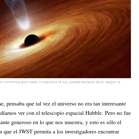
 inmensa que nada, ni siquiera la luz, puede escapar de él, según la
, pensaba que tal vez el universo no era tan interesante
odíamos ver con el telescopio espacial Hubble. Pero no fue
tante generoso en lo que nos muestra, y esto es sólo el
en que el JWST permita a los investigadores encontrar