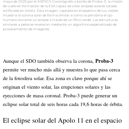
mayo de 2025 por el ASPIICS Coronógrafo a bordo de Proba-3, la misión
de vuelo en formación de la ESA capaz de crear eclipses solares totales
artificiales en órbita. Esta imagen, captada en el espectro de luz visible,
muestra la corona solar de forma similar a como la percibiría el ojo
humano durante un eclipse a través de un filtro verde. Las estructuras
similares a pelos se revelaron mediante un algoritmo especializado de
procesamiento de imágenes.
Proba-3
Aunque el SDO también observa la corona,
permite ver mucho más allá y muestra lo que pasa cerca
de la fotosfera solar. Esa zona es clave porque ahí se
originan el viento solar, las erupciones solares y las
eyecciones de masa coronal. Proba-3 puede generar un
eclipse solar total de seis horas cada 19,6 horas de órbita.
El eclipse solar del Apolo 11 en el espacio