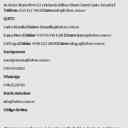
Av. de los Shyris N34-152 y Holanda Edificio Shyris Center | Quito, Ecuador
|
Teléfono:
(02) 452 7863
| Correo:
info@forbes.com.ec
QUITO
Carlos Mantilla
| Correo:
cfmantilla@forbes.com.ec
Karina Nieto
| Celular:
+593 99 045 6281
| Correo:
knieto@forbes.com.ec
Sol Fraga
| Celular:
+098 023 2808
| Correo:
sfraga@forbes.com.ec
Suscripciones
suscripciones@forbes.com.ec
099 001 8110
WhatsApp
0982528765
Buzón ciudadano
info@forbes.com.ec
Código de ética