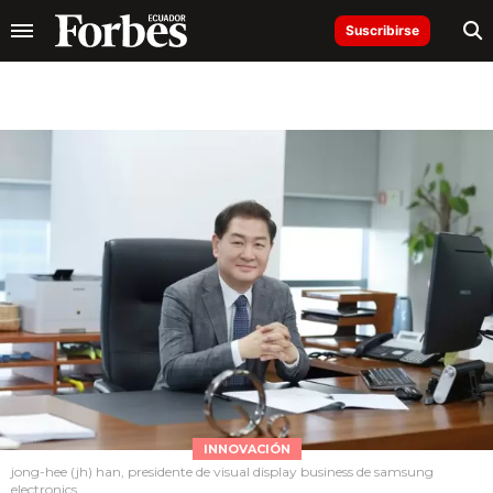
Suscribirse
INNOVACIÓN
jong-hee (jh) han, presidente de visual display business de samsung
electronics