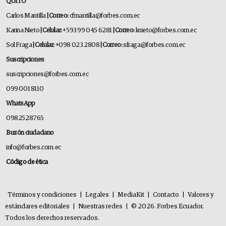
QUITO
Carlos Mantilla
| Correo:
cfmantilla@forbes.com.ec
Karina Nieto
| Celular:
+593 99 045 6281
| Correo:
knieto@forbes.com.ec
Sol Fraga
| Celular:
+098 023 2808
| Correo:
sfraga@forbes.com.ec
Suscripciones
suscripciones@forbes.com.ec
099 001 8110
WhatsApp
0982528765
Buzón ciudadano
info@forbes.com.ec
Código de ética
Términos y condiciones
|
Legales
|
MediaKit
|
Contacto
|
Valores y
estándares editoriales
|
Nuestras redes
|
© 2026. Forbes Ecuador.
Todos los derechos reservados.