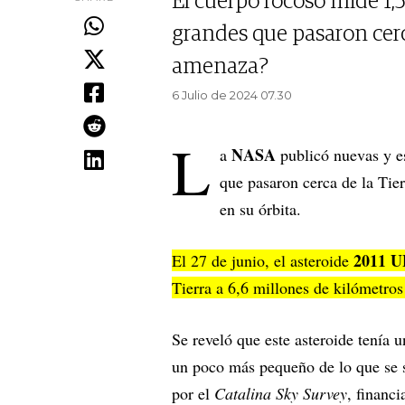
El cuerpo rocoso mide 1,5
grandes que pasaron cerc
amenaza?
6 Julio de 2024 07.30
L
NASA
a
publicó nuevas y 
que pasaron cerca de la Tier
en su órbita.
2011 U
El 27 de junio, el asteroide
Tierra a 6,6 millones de kilómetros 
Se reveló que este asteroide tenía 
un poco más pequeño de lo que se s
por el
Catalina Sky Survey
, financ