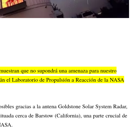
s muestran que no supondrá una amenaza para nuestro
egún el Laboratorio de Propulsión a Reacción de la NASA
ibles gracias a la antena Goldstone Solar System Radar,
ituada cerca de Barstow (California), una parte crucial de
 NASA.