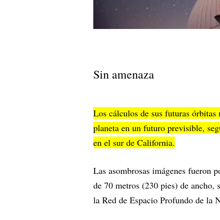
Sin amenaza
Los cálculos de sus futuras órbita
planeta en un futuro previsible, s
en el sur de California.
Las asombrosas imágenes fueron pos
de 70 metros (230 pies) de ancho, s
la Red de Espacio Profundo de la