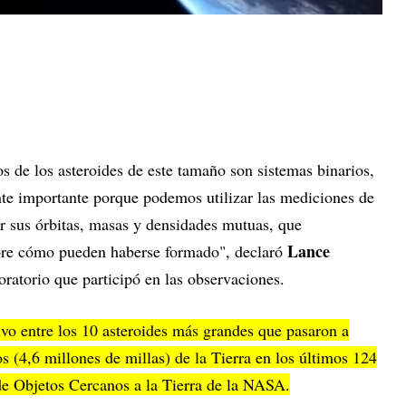
os de los asteroides de este tamaño son sistemas binarios,
te importante porque podemos utilizar las mediciones de
ar sus órbitas, masas y densidades mutuas, que
Lance
bre cómo pueden haberse formado", declaró
aboratorio que participó en las observaciones.
o entre los 10 asteroides más grandes que pasaron a
 (4,6 millones de millas) de la Tierra en los últimos 124
de Objetos Cercanos a la Tierra de la NASA.