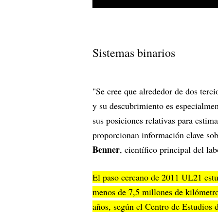
Sistemas binarios
"Se cree que alrededor de dos terci
y su descubrimiento es especialmen
sus posiciones relativas para estim
proporcionan información clave so
Benner
, científico principal del l
El paso cercano de 2011 UL21 estuv
menos de 7,5 millones de kilómetros
años, según el Centro de Estudios 