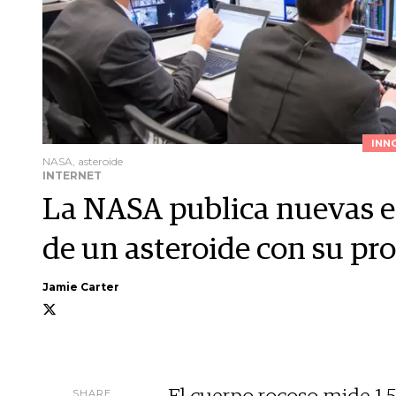
INN
NASA, asteroide
INTERNET
La NASA publica nuevas e
de un asteroide con su pr
Jamie Carter
SHARE