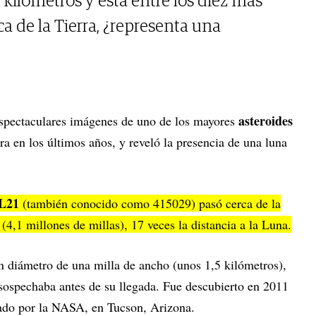
 kilómetros y está entre los diez más
a de la Tierra, ¿representa una
asteroides
espectaculares imágenes de uno de los mayores
ra en los últimos años, y reveló la presencia de una luna
L21
(también conocido como 415029) pasó cerca de la
(4,1 millones de millas), 17 veces la distancia a la Luna.
un diámetro de una milla de ancho (unos 1,5 kilómetros),
ospechaba antes de su llegada. Fue descubierto en 2011
iado por la NASA, en Tucson, Arizona.