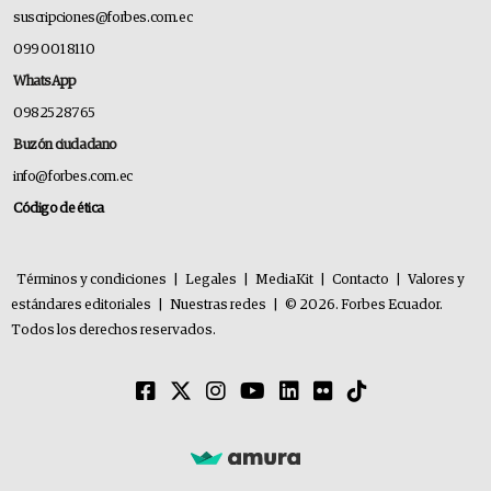
suscripciones@forbes.com.ec
099 001 8110
WhatsApp
0982528765
Buzón ciudadano
info@forbes.com.ec
Código de ética
Términos y condiciones
|
Legales
|
MediaKit
|
Contacto
|
Valores y
estándares editoriales
|
Nuestras redes
|
© 2026. Forbes Ecuador.
Todos los derechos reservados.