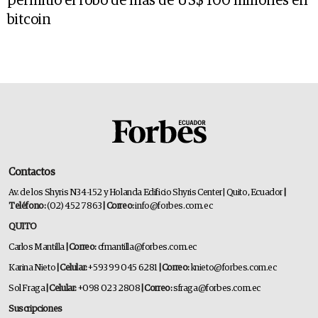
permitió el robo de más de US$ 100 millones en
bitcoin
Contactos
Av. de los Shyris N34-152 y Holanda Edificio Shyris Center | Quito, Ecuador
|
Teléfono:
(02) 452 7863
| Correo:
info@forbes.com.ec
QUITO
Carlos Mantilla
| Correo:
cfmantilla@forbes.com.ec
Karina Nieto
| Celular:
+593 99 045 6281
| Correo:
knieto@forbes.com.ec
Sol Fraga
| Celular:
+098 023 2808
| Correo:
sfraga@forbes.com.ec
Suscripciones