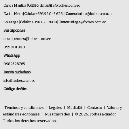
Carlos Mantilla
| Correo:
cfmantilla@forbes.com.ec
Karina Nieto
| Celular:
+593 99 045 6281
| Correo:
knieto@forbes.com.ec
Sol Fraga
| Celular:
+098 023 2808
| Correo:
sfraga@forbes.com.ec
Suscripciones
suscripciones@forbes.com.ec
099 001 8110
WhatsApp
0982528765
Buzón ciudadano
info@forbes.com.ec
Código de ética
Términos y condiciones
|
Legales
|
MediaKit
|
Contacto
|
Valores y
estándares editoriales
|
Nuestras redes
|
© 2026. Forbes Ecuador.
Todos los derechos reservados.