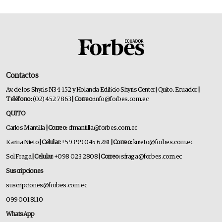
Contactos
Av. de los Shyris N34-152 y Holanda Edificio Shyris Center | Quito, Ecuador
|
Teléfono:
(02) 452 7863
| Correo:
info@forbes.com.ec
QUITO
Carlos Mantilla
| Correo:
cfmantilla@forbes.com.ec
Karina Nieto
| Celular:
+593 99 045 6281
| Correo:
knieto@forbes.com.ec
Sol Fraga
| Celular:
+098 023 2808
| Correo:
sfraga@forbes.com.ec
Suscripciones
suscripciones@forbes.com.ec
099 001 8110
WhatsApp