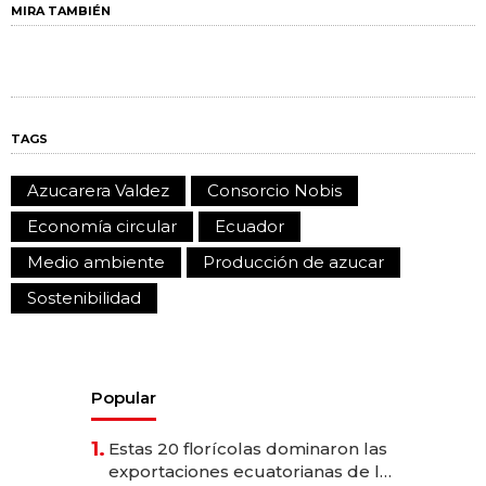
MIRA TAMBIÉN
TAGS
Azucarera Valdez
Consorcio Nobis
Economía circular
Ecuador
Medio ambiente
Producción de azucar
Sostenibilidad
Popular
1.
Estas 20 florícolas dominaron las
exportaciones ecuatorianas de la