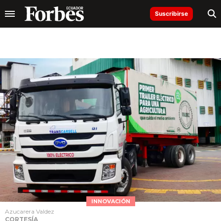
Suscribirse
INNOVACIÓN
Azucarera Valdez
CORTESÍA