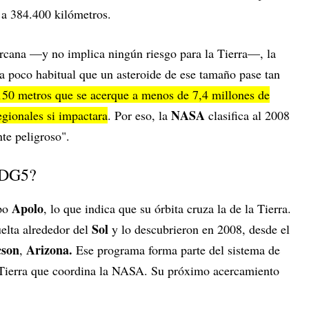
 a 384.400 kilómetros.
rcana —y no implica ningún riesgo para la Tierra—, la
a poco habitual que un asteroide de ese tamaño pase tan
50 metros que se acerque a menos de 7,4 millones de
NASA
egionales si impactara
. Por eso, la
clasifica al 2008
e peligroso".
 DG5?
Apolo
ipo
, lo que indica que su órbita cruza la de la Tierra.
Sol
elta alrededor del
y lo descubrieron en 2008, desde el
cson
Arizona.
,
Ese programa forma parte del sistema de
a Tierra que coordina la NASA. Su próximo acercamiento