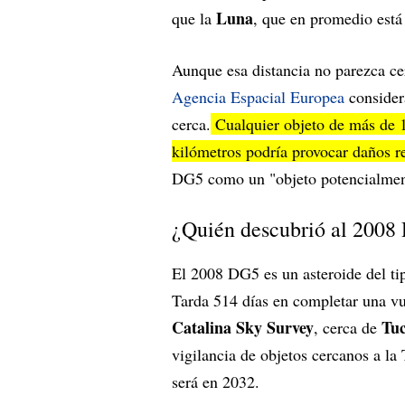
Luna
que la
, que en promedio está
Aunque esa distancia no parezca ce
Agencia Espacial Europea
consider
cerca.
Cualquier objeto de más de 1
kilómetros podría provocar daños r
DG5 como un "objeto potencialment
¿Quién descubrió al 2008
El 2008 DG5 es un asteroide del t
Tarda 514 días en completar una vu
Catalina Sky Survey
Tu
, cerca de
vigilancia de objetos cercanos a l
será en 2032.