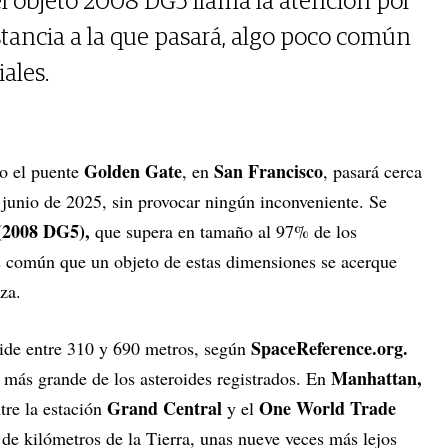
, el objeto 2008 DG5 llama la atención por
stancia a la que pasará, algo poco común
ales.
Golden Gate
San Francisco
mo el puente
, en
, pasará cerca
 junio de 2025, sin provocar ningún inconveniente. Se
(2008 DG5),
que supera en tamaño al 97% de los
s común que un objeto de estas dimensiones se acerque
za.
SpaceReference.org.
ide entre 310 y 690 metros, según
Manhattan,
 más grande de los asteroides registrados. En
Grand Central
One World Trade
ntre la estación
y el
 de kilómetros de la Tierra, unas nueve veces más lejos