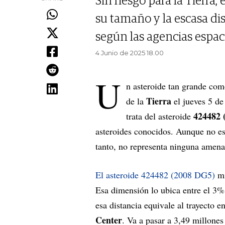
Sin riesgo para la Tierra
su tamaño y la escasa di
según las agencias espaci
4 Junio de 2025 18.00
U
n asteroide tan grande co
Tierra
de la
el jueves 5 de
424482 
trata del asteroide
asteroides conocidos. Aunque no e
tanto, no representa ninguna amena
El asteroide
424482 (2008 DG5)
m
Esa dimensión lo ubica entre el 3%
esa distancia equivale al trayecto e
Center
. Va a pasar a 3,49 millones