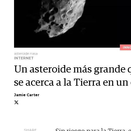
INN
asteroide nasa
INTERNET
Un asteroide más grande 
se acerca a la Tierra en u
Jamie Carter
SHARE