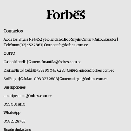
Contactos
Av. de los Shyris N34-152 y Holanda Edificio Shyris Center | Quito, Ecuador
|
Teléfono:
(02) 452 7863
| Correo:
info@forbes.com.ec
QUITO
Carlos Mantilla
| Correo:
cfmantilla@forbes.com.ec
Karina Nieto
| Celular:
+593 99 045 6281
| Correo:
knieto@forbes.com.ec
Sol Fraga
| Celular:
+098 023 2808
| Correo:
sfraga@forbes.com.ec
Suscripciones
suscripciones@forbes.com.ec
099 001 8110
WhatsApp
0982528765
Buzón ciudadano