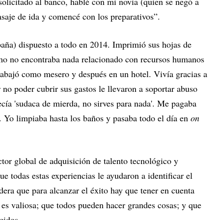
olicitado al banco, hablé con mi novia (quien se negó a
asaje de ida y comencé con los preparativos”.
paña) dispuesto a todo en 2014. Imprimió sus hojas de
omo no encontraba nada relacionado con recursos humanos
trabajó como mesero y después en un hotel. Vivía gracias a
r no poder cubrir sus gastos le llevaron a soportar abuso
ecía 'sudaca de mierda, no sirves para nada'. Me pagaba
. Yo limpiaba hasta los baños y pasaba todo el día en
on
tor global de adquisición de talento tecnológico y
e todas estas experiencias le ayudaron a identificar el
dera que para alcanzar el éxito hay que tener en cuenta
 es valiosa; que todos pueden hacer grandes cosas; y que
cidos.