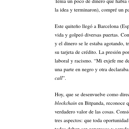
Tenía un poco de dinero que había s
la idea y terminaron), compré un p
Este quiteño llegó a Barcelona (Es
vida y golpeó diversas puertas. C
y el dinero se le estaba agotando, 
su tarjeta de crédito. La presión po
laboral y racismo. “Mi exjefe me d
una parte en negro y otra declaraba
call
”.
Hoy, que se desenvuelve como direc
blockchain
en Bitpanda, reconoce qu
verdadero valor de las cosas. Consi
tres aspectos: que toda oportunidad
todos deben ser generosos y agrade