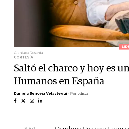
LID
Gianluca Rosanía
CORTESÍA
Saltó el charco y hoy es u
Humanos en España
Daniela Segovia Velasteguí
- Periodista
SHARE