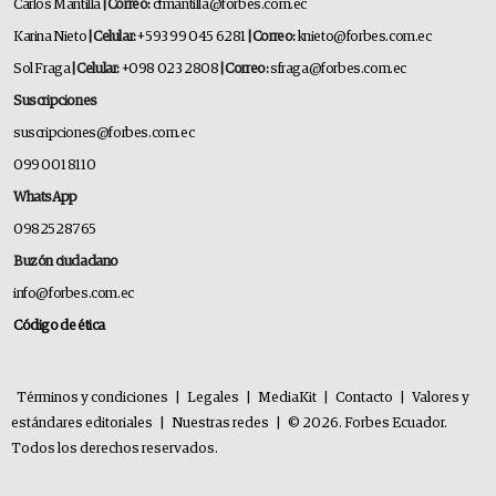
Carlos Mantilla
| Correo:
cfmantilla@forbes.com.ec
Karina Nieto
| Celular:
+593 99 045 6281
| Correo:
knieto@forbes.com.ec
Sol Fraga
| Celular:
+098 023 2808
| Correo:
sfraga@forbes.com.ec
Suscripciones
suscripciones@forbes.com.ec
099 001 8110
WhatsApp
0982528765
Buzón ciudadano
info@forbes.com.ec
Código de ética
Términos y condiciones
|
Legales
|
MediaKit
|
Contacto
|
Valores y
estándares editoriales
|
Nuestras redes
|
© 2026. Forbes Ecuador.
Todos los derechos reservados.