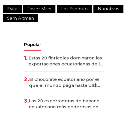
Evita
Javier Milei
Lali Espósito
Narrativas
Sam Altman
Popular
1.
Estas 20 florícolas dominaron las
exportaciones ecuatorianas de la
industria en 2025
2.
El chocolate ecuatoriano por el
que el mundo paga hasta US$
490 por barra
3.
Las 20 exportadoras de banano
ecuatoriano más poderosas en
2025