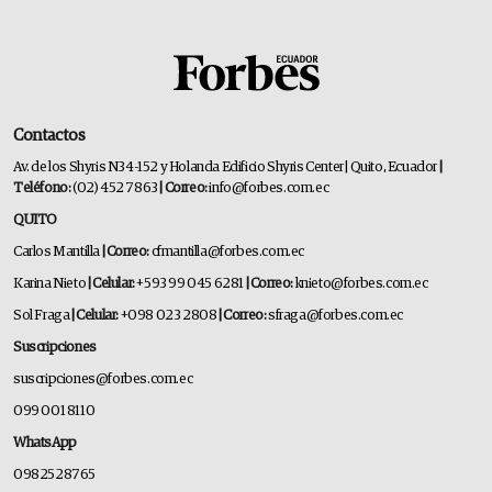
Contactos
Av. de los Shyris N34-152 y Holanda Edificio Shyris Center | Quito, Ecuador
|
Teléfono:
(02) 452 7863
| Correo:
info@forbes.com.ec
QUITO
Carlos Mantilla
| Correo:
cfmantilla@forbes.com.ec
Karina Nieto
| Celular:
+593 99 045 6281
| Correo:
knieto@forbes.com.ec
Sol Fraga
| Celular:
+098 023 2808
| Correo:
sfraga@forbes.com.ec
Suscripciones
suscripciones@forbes.com.ec
099 001 8110
WhatsApp
0982528765