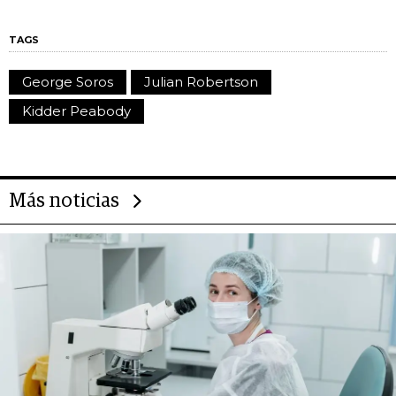
TAGS
George Soros
Julian Robertson
Kidder Peabody
Más noticias