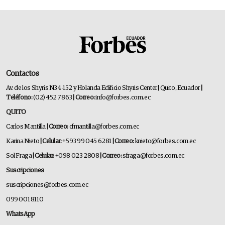
Contactos
Av. de los Shyris N34-152 y Holanda Edificio Shyris Center | Quito, Ecuador
|
Teléfono:
(02) 452 7863
| Correo:
info@forbes.com.ec
QUITO
Carlos Mantilla
| Correo:
cfmantilla@forbes.com.ec
Karina Nieto
| Celular:
+593 99 045 6281
| Correo:
knieto@forbes.com.ec
Sol Fraga
| Celular:
+098 023 2808
| Correo:
sfraga@forbes.com.ec
Suscripciones
suscripciones@forbes.com.ec
099 001 8110
WhatsApp