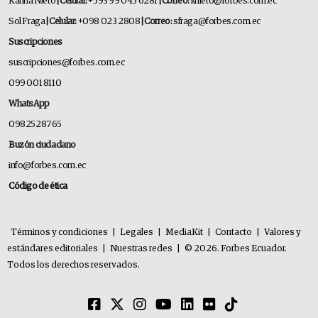
Karina Nieto
| Celular:
+593 99 045 6281
| Correo:
knieto@forbes.com.ec
Sol Fraga
| Celular:
+098 023 2808
| Correo:
sfraga@forbes.com.ec
Suscripciones
suscripciones@forbes.com.ec
099 001 8110
WhatsApp
0982528765
Buzón ciudadano
info@forbes.com.ec
Código de ética
Términos y condiciones
|
Legales
|
MediaKit
|
Contacto
|
Valores y
estándares editoriales
|
Nuestras redes
|
© 2026. Forbes Ecuador.
Todos los derechos reservados.