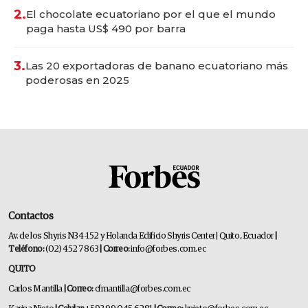
2.
El chocolate ecuatoriano por el que el mundo
paga hasta US$ 490 por barra
3.
Las 20 exportadoras de banano ecuatoriano más
poderosas en 2025
Contactos
Av. de los Shyris N34-152 y Holanda Edificio Shyris Center | Quito, Ecuador
|
Teléfono:
(02) 452 7863
| Correo:
info@forbes.com.ec
QUITO
Carlos Mantilla
| Correo:
cfmantilla@forbes.com.ec