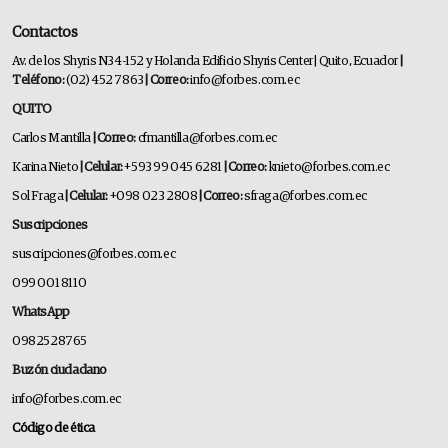
Contactos
Av. de los Shyris N34-152 y Holanda Edificio Shyris Center | Quito, Ecuador
|
Teléfono:
(02) 452 7863
| Correo:
info@forbes.com.ec
QUITO
Carlos Mantilla
| Correo:
cfmantilla@forbes.com.ec
Karina Nieto
| Celular:
+593 99 045 6281
| Correo:
knieto@forbes.com.ec
Sol Fraga
| Celular:
+098 023 2808
| Correo:
sfraga@forbes.com.ec
Suscripciones
suscripciones@forbes.com.ec
099 001 8110
WhatsApp
0982528765
Buzón ciudadano
info@forbes.com.ec
Código de ética