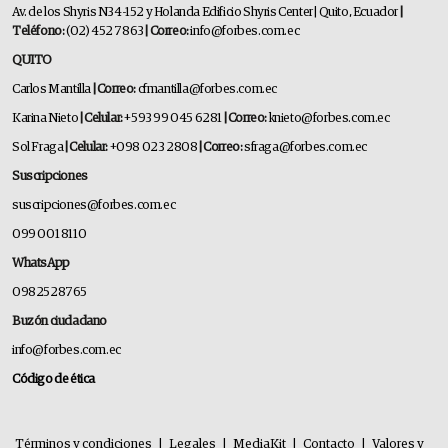
Av. de los Shyris N34-152 y Holanda Edificio Shyris Center | Quito, Ecuador
|
Teléfono:
(02) 452 7863
| Correo:
info@forbes.com.ec
QUITO
Carlos Mantilla
| Correo:
cfmantilla@forbes.com.ec
Karina Nieto
| Celular:
+593 99 045 6281
| Correo:
knieto@forbes.com.ec
Sol Fraga
| Celular:
+098 023 2808
| Correo:
sfraga@forbes.com.ec
Suscripciones
suscripciones@forbes.com.ec
099 001 8110
WhatsApp
0982528765
Buzón ciudadano
info@forbes.com.ec
Código de ética
Términos y condiciones
|
Legales
|
MediaKit
|
Contacto
|
Valores y