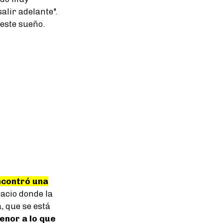
alir adelante".
este sueño.
ncontró una
acio donde la
, que se está
enor a lo que