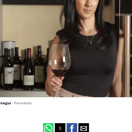
steguí
- Periodista