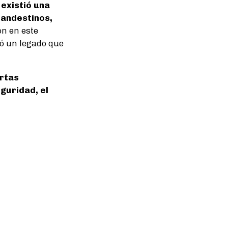
existió una
landestinos,
on en este
jó un legado que
rtas
guridad, el