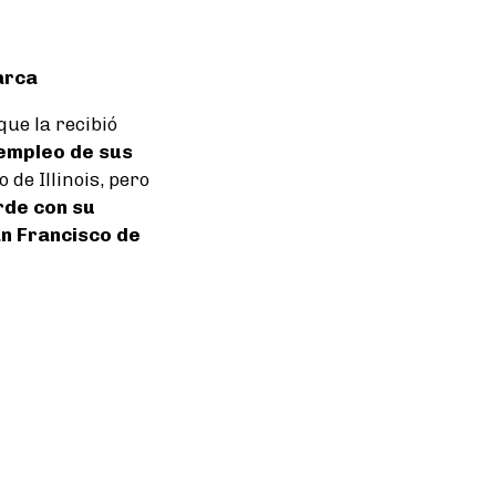
arca
que la recibió
 empleo de sus
 de Illinois, pero
rde con su
an Francisco de