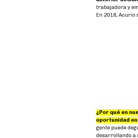
trabajadora y em
En 2018, Acurio 
¿Por qué en nu
oportunidad en
gente puede degu
desarrollando a 