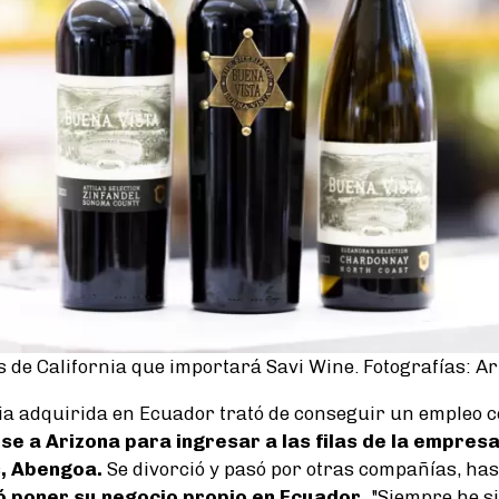
os de California que importará Savi Wine. Fotografías: 
ia adquirida en Ecuador trató de conseguir un empleo c
e a Arizona para ingresar a las filas de la empres
s, Abengoa.
Se divorció y pasó por otras compañías, ha
ó poner su negocio propio en Ecuador.
"Siempre he s