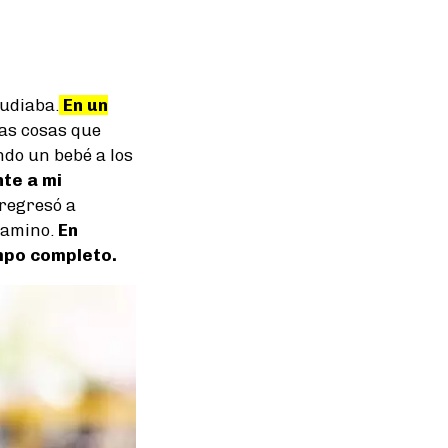
tudiaba.
En un
as cosas que
ndo un bebé a los
nte a mi
 regresó a
camino.
En
empo completo.