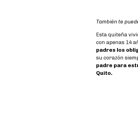
También te puede
Esta quiteña viv
con apenas 14 a
padres los obli
su corazón siemp
padre para estu
Quito.