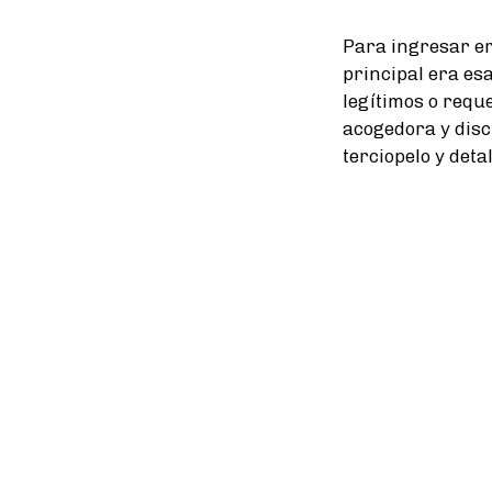
Para ingresar er
principal era es
legítimos o requ
acogedora y disc
terciopelo y deta