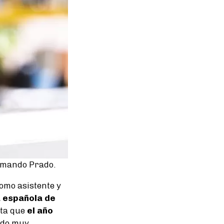
Armando Prado.
omo asistente y
a española de
sta que
el año
ido muy