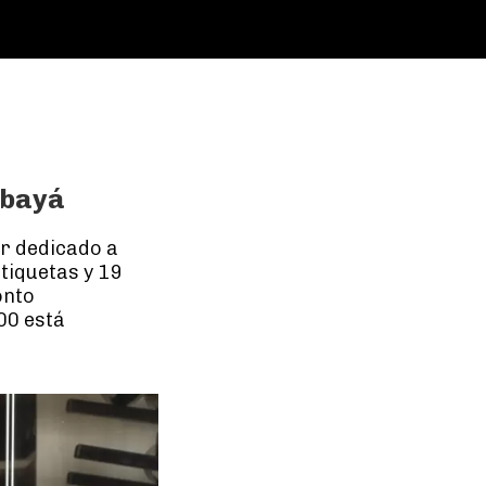
mbayá
ar dedicado a
tiquetas y 19
onto
00 está