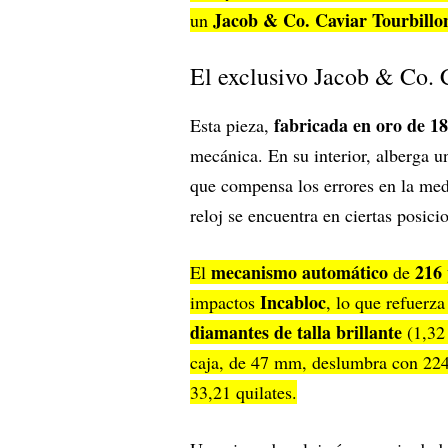
Jacob & Co. Caviar Tourbill
un
El exclusivo Jacob & Co. 
fabricada en oro de 18
Esta pieza,
mecánica. En su interior, alberga 
que compensa los errores en la med
reloj se encuentra en ciertas posici
mecanismo automático
216 
El
de
Incabloc
impactos
, lo que refuerz
diamantes de talla brillante
(1,32
caja, de 47 mm, deslumbra con 224 
33,21 quilates.