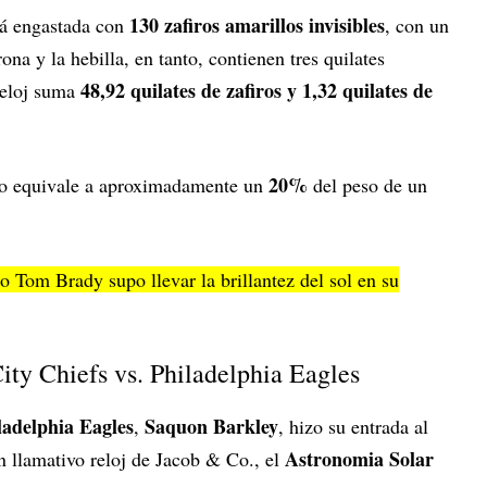
130 zafiros amarillos invisibles
stá engastada con
, con un
na y la hebilla, en tanto, contienen tres quilates
48,92 quilates de zafiros y 1,32 quilates de
 reloj suma
20%
so equivale a aproximadamente un
del peso de un
o Tom Brady supo llevar la brillantez del sol en su
ty Chiefs vs. Philadelphia Eagles
adelphia Eagles
Saquon Barkley
,
, hizo su entrada al
Astronomia Solar
 llamativo reloj de Jacob & Co., el