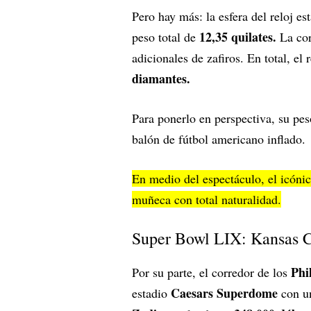
Pero hay más: la esfera del reloj e
12,35 quilates.
peso total de
La coro
adicionales de zafiros. En total, el
diamantes.
Para ponerlo en perspectiva, su pe
balón de fútbol americano inflado.
En medio del espectáculo, el icónic
muñeca con total naturalidad.
Super Bowl LIX: Kansas Ci
Phil
Por su parte, el corredor de los
Caesars Superdome
estadio
con un