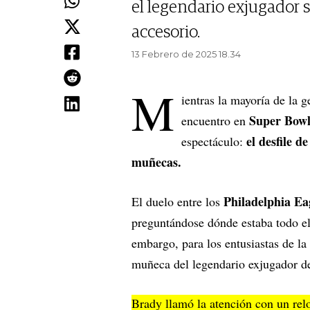
el legendario exjugador 
accesorio.
13 Febrero de 2025 18.34
M
ientras la mayoría de la g
Super Bow
encuentro en
el desfile d
espectáculo:
muñecas.
Philadelphia Ea
El duelo entre los
preguntándose dónde estaba todo el 
embargo, para los entusiastas de la a
muñeca del legendario exjugador d
Brady llamó la atención con un relo