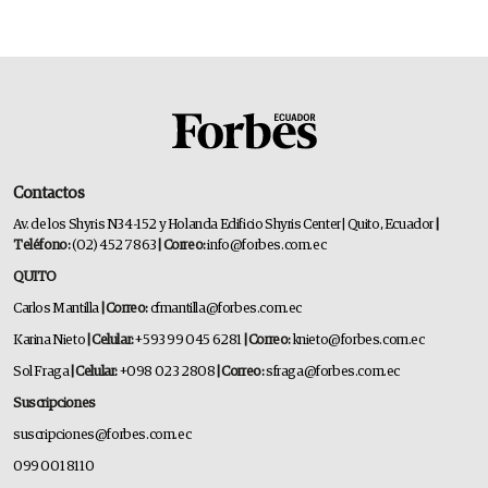
Contactos
Av. de los Shyris N34-152 y Holanda Edificio Shyris Center | Quito, Ecuador
|
Teléfono:
(02) 452 7863
| Correo:
info@forbes.com.ec
QUITO
Carlos Mantilla
| Correo:
cfmantilla@forbes.com.ec
Karina Nieto
| Celular:
+593 99 045 6281
| Correo:
knieto@forbes.com.ec
Sol Fraga
| Celular:
+098 023 2808
| Correo:
sfraga@forbes.com.ec
Suscripciones
suscripciones@forbes.com.ec
099 001 8110