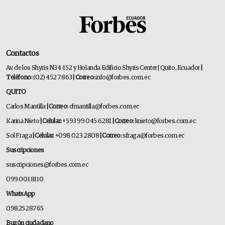
Contactos
Av. de los Shyris N34-152 y Holanda Edificio Shyris Center | Quito, Ecuador
|
Teléfono:
(02) 452 7863
| Correo:
info@forbes.com.ec
QUITO
Carlos Mantilla
| Correo:
cfmantilla@forbes.com.ec
Karina Nieto
| Celular:
+593 99 045 6281
| Correo:
knieto@forbes.com.ec
Sol Fraga
| Celular:
+098 023 2808
| Correo:
sfraga@forbes.com.ec
Suscripciones
suscripciones@forbes.com.ec
099 001 8110
WhatsApp
0982528765
Buzón ciudadano