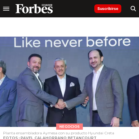
Suscribirse
NEGOCIOS
Planta ensambladora Aymesa con su producto Hyundai Creta
FOTOS : PAVEL CALAHORRANO BETANCOURT