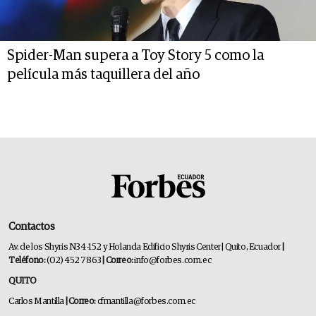
Spider-Man supera a Toy Story 5 como la
película más taquillera del año
Contactos
Av. de los Shyris N34-152 y Holanda Edificio Shyris Center | Quito, Ecuador
|
Teléfono:
(02) 452 7863
| Correo:
info@forbes.com.ec
QUITO
Carlos Mantilla
| Correo:
cfmantilla@forbes.com.ec