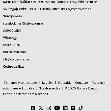
Karina Nieto
| Celular:
+593 99 045 6281
| Correo:
knieto@forbes.com.ec
Sol Fraga
| Celular:
+098 023 2808
| Correo:
sfraga@forbes.com.ec
Suscripciones
suscripciones@forbes.com.ec
099 001 8110
WhatsApp
0982528765
Buzón ciudadano
info@forbes.com.ec
Código de ética
Términos y condiciones
|
Legales
|
MediaKit
|
Contacto
|
Valores y
estándares editoriales
|
Nuestras redes
|
© 2026. Forbes Ecuador.
Todos los derechos reservados.