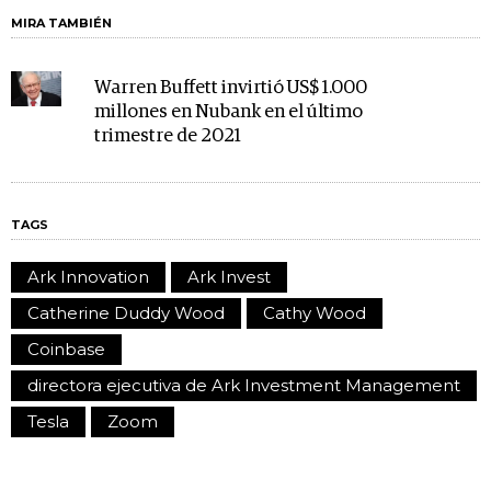
MIRA TAMBIÉN
Warren Buffett invirtió US$ 1.000
millones en Nubank en el último
trimestre de 2021
TAGS
Ark Innovation
Ark Invest
Catherine Duddy Wood
Cathy Wood
Coinbase
directora ejecutiva de Ark Investment Management
Tesla
Zoom