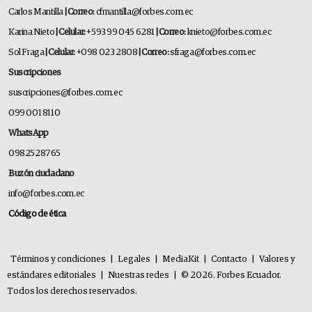
Carlos Mantilla
| Correo:
cfmantilla@forbes.com.ec
Karina Nieto
| Celular:
+593 99 045 6281
| Correo:
knieto@forbes.com.ec
Sol Fraga
| Celular:
+098 023 2808
| Correo:
sfraga@forbes.com.ec
Suscripciones
suscripciones@forbes.com.ec
099 001 8110
WhatsApp
0982528765
Buzón ciudadano
info@forbes.com.ec
Código de ética
Términos y condiciones
|
Legales
|
MediaKit
|
Contacto
|
Valores y
estándares editoriales
|
Nuestras redes
|
© 2026. Forbes Ecuador.
Todos los derechos reservados.