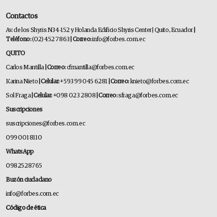
Contactos
Av. de los Shyris N34-152 y Holanda Edificio Shyris Center | Quito, Ecuador
|
Teléfono:
(02) 452 7863
| Correo:
info@forbes.com.ec
QUITO
Carlos Mantilla
| Correo:
cfmantilla@forbes.com.ec
Karina Nieto
| Celular:
+593 99 045 6281
| Correo:
knieto@forbes.com.ec
Sol Fraga
| Celular:
+098 023 2808
| Correo:
sfraga@forbes.com.ec
Suscripciones
suscripciones@forbes.com.ec
099 001 8110
WhatsApp
0982528765
Buzón ciudadano
info@forbes.com.ec
Código de ética