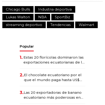
Chicago Bulls
Industria deportiva
Lukas Walton
NBA
SportBiz
streaming deportivo
Tendencias
Walmart
Popular
1.
Estas 20 florícolas dominaron las
exportaciones ecuatorianas de la
industria en 2025
2.
El chocolate ecuatoriano por el
que el mundo paga hasta US$
490 por barra
3.
Las 20 exportadoras de banano
ecuatoriano más poderosas en
2025