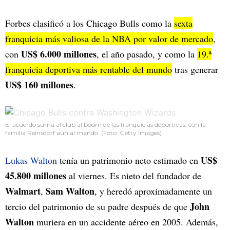
Forbes clasificó a los Chicago Bulls como la
sexta
franquicia más valiosa de la NBA por valor de mercado
,
US$ 6.000 millones
con
, el año pasado, y como la
19.ª
franquicia deportiva más rentable del mundo
tras generar
US$ 160 millones
.
El acuerdo suma al club al boom de las franquicias deportivas, con la
familia Reinsdorf aún al mando. (Foto: Getty Images)
US$
Lukas Walton
tenía un patrimonio neto estimado en
45.800 millones
al viernes. Es nieto del fundador de
Walmart
Sam Walton
,
, y heredó aproximadamente un
John
tercio del patrimonio de su padre después de que
Walton
muriera en un accidente aéreo en 2005. Además,