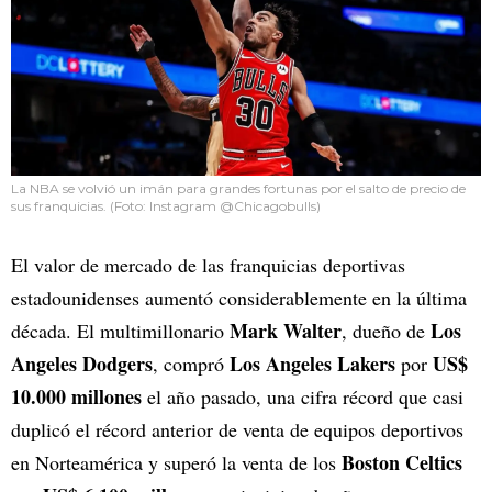
La NBA se volvió un imán para grandes fortunas por el salto de precio de
sus franquicias. (Foto: Instagram @Chicagobulls)
El valor de mercado de las franquicias deportivas
estadounidenses aumentó considerablemente en la última
Mark Walter
Los
década. El multimillonario
, dueño de
Angeles Dodgers
Los Angeles Lakers
US$
, compró
por
10.000 millones
el año pasado, una cifra récord que casi
duplicó el récord anterior de venta de equipos deportivos
Boston Celtics
en Norteamérica y superó la venta de los