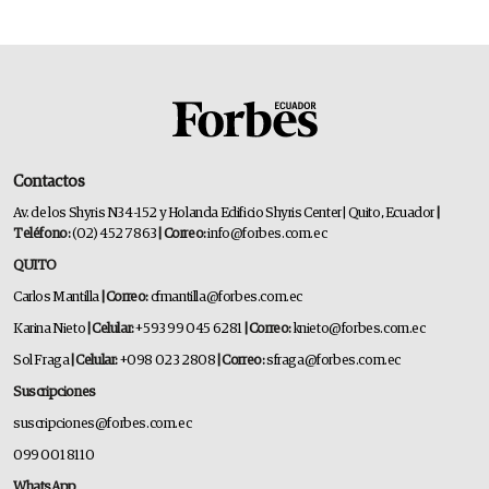
Contactos
Av. de los Shyris N34-152 y Holanda Edificio Shyris Center | Quito, Ecuador
|
Teléfono:
(02) 452 7863
| Correo:
info@forbes.com.ec
QUITO
Carlos Mantilla
| Correo:
cfmantilla@forbes.com.ec
Karina Nieto
| Celular:
+593 99 045 6281
| Correo:
knieto@forbes.com.ec
Sol Fraga
| Celular:
+098 023 2808
| Correo:
sfraga@forbes.com.ec
Suscripciones
suscripciones@forbes.com.ec
099 001 8110
WhatsApp