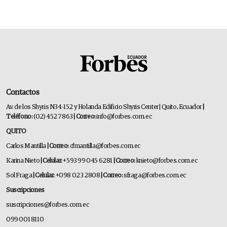
Contactos
Av. de los Shyris N34-152 y Holanda Edificio Shyris Center | Quito, Ecuador
|
Teléfono:
(02) 452 7863
| Correo:
info@forbes.com.ec
QUITO
Carlos Mantilla
| Correo:
cfmantilla@forbes.com.ec
Karina Nieto
| Celular:
+593 99 045 6281
| Correo:
knieto@forbes.com.ec
Sol Fraga
| Celular:
+098 023 2808
| Correo:
sfraga@forbes.com.ec
Suscripciones
suscripciones@forbes.com.ec
099 001 8110