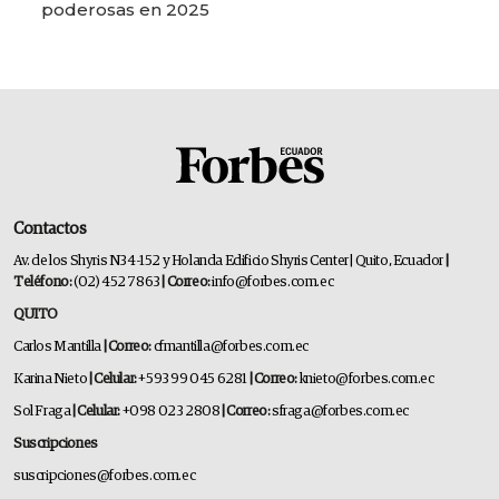
poderosas en 2025
Contactos
Av. de los Shyris N34-152 y Holanda Edificio Shyris Center | Quito, Ecuador
|
Teléfono:
(02) 452 7863
| Correo:
info@forbes.com.ec
QUITO
Carlos Mantilla
| Correo:
cfmantilla@forbes.com.ec
Karina Nieto
| Celular:
+593 99 045 6281
| Correo:
knieto@forbes.com.ec
Sol Fraga
| Celular:
+098 023 2808
| Correo:
sfraga@forbes.com.ec
Suscripciones
suscripciones@forbes.com.ec