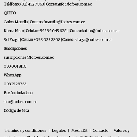
Teléfono:
(02) 452 7863
| Correo:
info@forbes.com.ec
QUITO
Carlos Mantilla
| Correo:
cfmantilla@forbes.com.ec
Karina Nieto
| Celular:
+593 99 045 6281
| Correo:
knieto@forbes.com.ec
Sol Fraga
| Celular:
+098 023 2808
| Correo:
sfraga@forbes.com.ec
Suscripciones
suscripciones@forbes.com.ec
099 001 8110
WhatsApp
0982528765
Buzón ciudadano
info@forbes.com.ec
Código de ética
Términos y condiciones
|
Legales
|
MediaKit
|
Contacto
|
Valores y