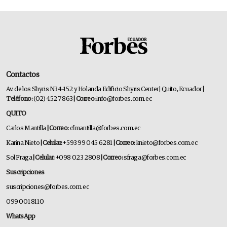
Contactos
Av. de los Shyris N34-152 y Holanda Edificio Shyris Center | Quito, Ecuador
|
Teléfono:
(02) 452 7863
| Correo:
info@forbes.com.ec
QUITO
Carlos Mantilla
| Correo:
cfmantilla@forbes.com.ec
Karina Nieto
| Celular:
+593 99 045 6281
| Correo:
knieto@forbes.com.ec
Sol Fraga
| Celular:
+098 023 2808
| Correo:
sfraga@forbes.com.ec
Suscripciones
suscripciones@forbes.com.ec
099 001 8110
WhatsApp