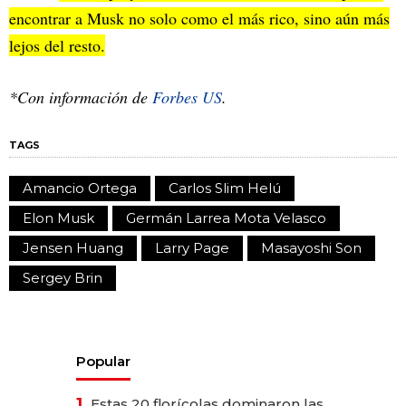
encontrar a Musk no solo como el más rico, sino aún más
lejos del resto.
*Con información de
Forbes US
.
TAGS
Amancio Ortega
Carlos Slim Helú
Elon Musk
Germán Larrea Mota Velasco
Jensen Huang
Larry Page
Masayoshi Son
Sergey Brin
Popular
1.
Estas 20 florícolas dominaron las