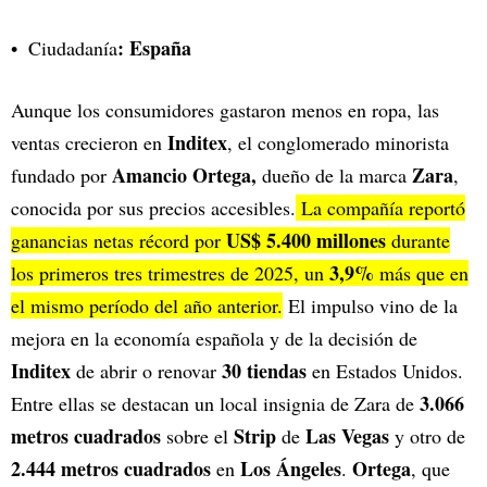
:
España
Ciudadanía
Aunque los consumidores gastaron menos en ropa, las
Inditex
ventas crecieron en
, el conglomerado minorista
Amancio Ortega,
Zara
fundado por
dueño de la marca
,
conocida por sus precios accesibles.
La compañía reportó
US$ 5.400 millones
ganancias netas récord por
durante
3,9%
los primeros tres trimestres de 2025, un
más que en
el mismo período del año anterior.
El impulso vino de la
mejora en la economía española y de la decisión de
Inditex
30 tiendas
de abrir o renovar
en Estados Unidos.
3.066
Entre ellas se destacan un local insignia de Zara de
metros cuadrados
Strip
Las Vegas
sobre el
de
y otro de
2.444 metros cuadrados
Los Ángeles
Ortega
en
.
, que