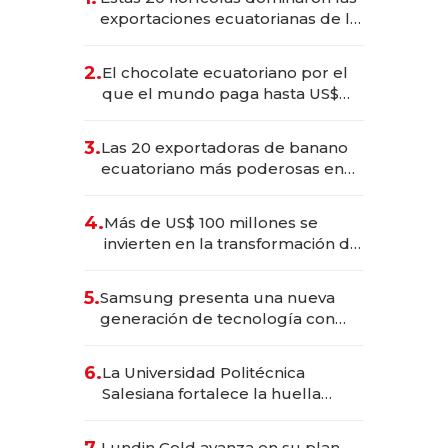
exportaciones ecuatorianas de la
industria en 2025
2.
El chocolate ecuatoriano por el
que el mundo paga hasta US$
490 por barra
3.
Las 20 exportadoras de banano
ecuatoriano más poderosas en
2025
4.
Más de US$ 100 millones se
invierten en la transformación de
Solca
5.
Samsung presenta una nueva
generación de tecnología con
Inteligencia Artificial integrada
6.
La Universidad Politécnica
Salesiana fortalece la huella
científica del Ecuador
7.
Lundin Gold avanza en su plan