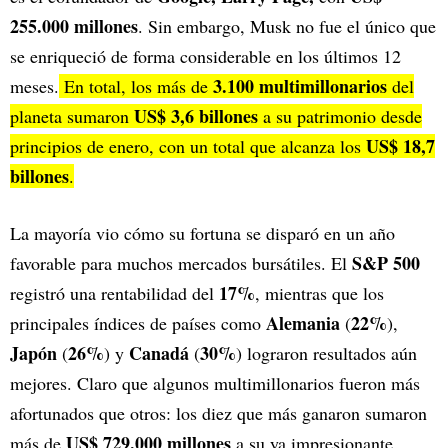
255.000 millones
. Sin embargo, Musk no fue el único que
se enriqueció de forma considerable en los últimos 12
3.100 multimillonarios
meses.
En total, los más de
del
US$ 3,6 billones
planeta sumaron
a su patrimonio desde
US$ 18,7
principios de enero, con un total que alcanza los
billones
.
La mayoría vio cómo su fortuna se disparó en un año
S&P 500
favorable para muchos mercados bursátiles. El
17%
registró una rentabilidad del
, mientras que los
Alemania
22%
principales índices de países como
(
),
Japón
26%
Canadá
30%
(
) y
(
) lograron resultados aún
mejores. Claro que algunos multimillonarios fueron más
afortunados que otros: los diez que más ganaron sumaron
US$ 729.000 millones
más de
a su ya impresionante