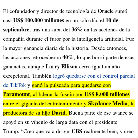
Oracle
El cofundador y director de tecnología de
sumó
US$ 100.000 millones
10 de
casi
en un solo día, el
septiembre
36%
, tras una suba del
en las acciones de la
compañía durante el furor por la inteligencia artificial. Fue
la mayor ganancia diaria de la historia. Desde entonces,
40%
las acciones retrocedieron
, lo que borró parte de esas
Larry Ellison
ganancias, aunque
cerró igual un año
excepcional. También
logró quedarse con el control parcial
de TikTok
y
ganó la pulseada para quedarse con
Paramount
US$ 8.000 millones
, al liderar la fusión por
Skydance Media
entre el gigante del entretenimiento y
, la
David
productora de su hijo
.
Buena parte de ese avance se
apoyó en su vínculo de larga data con el presidente
CBS
Trump. “Creo que va a dirigir
realmente bien, y creo