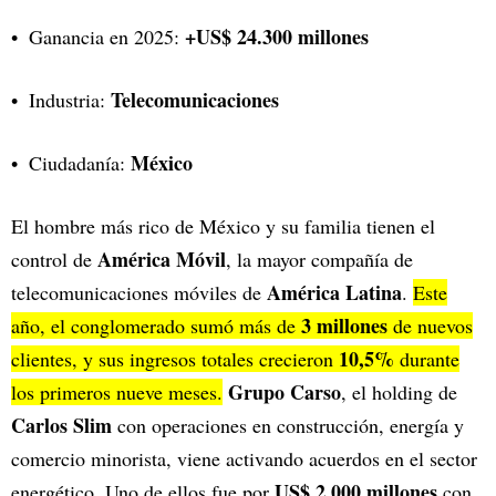
+US$ 24.300 millones
Ganancia en 2025:
Telecomunicaciones
Industria:
México
Ciudadanía:
El hombre más rico de
México y su familia tienen el
América Móvil
control de
, la mayor compañía de
América Latina
telecomunicaciones móviles de
.
Este
3 millones
año, el conglomerado sumó más de
de nuevos
10,5%
clientes, y sus ingresos totales crecieron
durante
Grupo Carso
los primeros nueve meses.
, el holding de
Carlos Slim
con operaciones en construcción, energía y
comercio minorista, viene activando acuerdos en el sector
US$ 2.000 millones
energético. Uno de ellos fue por
con