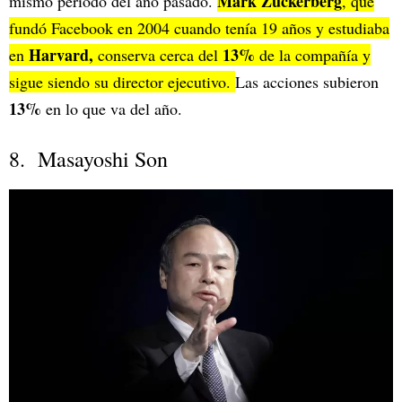
Mark Zuckerberg
mismo período del año pasado.
, que
fundó Facebook en 2004 cuando tenía 19 años y estudiaba
Harvard,
13%
en
conserva cerca del
de la compañía y
sigue siendo su director ejecutivo.
Las acciones subieron
13%
en lo que va del año.
8. Masayoshi Son