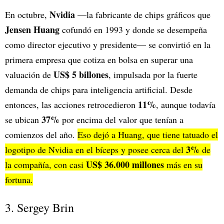
Nvidia
En octubre,
—la fabricante de chips gráficos que
Jensen Huang
cofundó en 1993 y donde se desempeña
como director ejecutivo y presidente— se convirtió en la
primera empresa que cotiza en bolsa en superar una
US$ 5 billones
valuación de
, impulsada por la fuerte
demanda de chips para inteligencia artificial. Desde
11%
entonces, las acciones retrocedieron
, aunque todavía
37%
se ubican
por encima del valor que tenían a
comienzos del año.
Eso dejó a Huang, que tiene tatuado el
3%
logotipo de Nvidia en el bíceps y posee cerca del
de
US$ 36.000 millones
la compañía, con casi
más en su
fortuna.
3. Sergey Brin