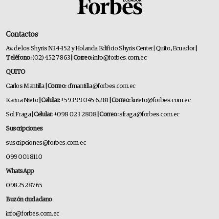
Contactos
Av. de los Shyris N34-152 y Holanda Edificio Shyris Center | Quito, Ecuador
|
Teléfono:
(02) 452 7863
| Correo:
info@forbes.com.ec
QUITO
Carlos Mantilla
| Correo:
cfmantilla@forbes.com.ec
Karina Nieto
| Celular:
+593 99 045 6281
| Correo:
knieto@forbes.com.ec
Sol Fraga
| Celular:
+098 023 2808
| Correo:
sfraga@forbes.com.ec
Suscripciones
suscripciones@forbes.com.ec
099 001 8110
WhatsApp
0982528765
Buzón ciudadano
info@forbes.com.ec