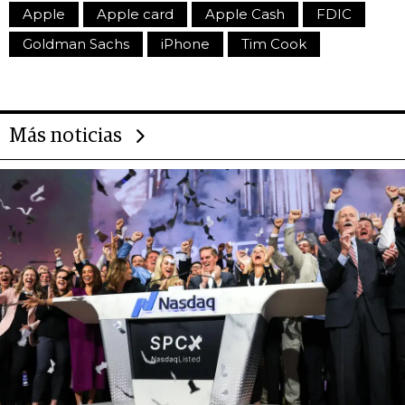
Apple
Apple card
Apple Cash
FDIC
Goldman Sachs
iPhone
Tim Cook
Más noticias