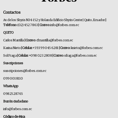
Contactos
Av. de los Shyris N34-152 y Holanda Edificio Shyris Center | Quito, Ecuador
|
Teléfono:
(02) 452 7863
| Correo:
info@forbes.com.ec
QUITO
Carlos Mantilla
| Correo:
cfmantilla@forbes.com.ec
Karina Nieto
| Celular:
+593 99 045 6281
| Correo:
knieto@forbes.com.ec
Sol Fraga
| Celular:
+098 023 2808
| Correo:
sfraga@forbes.com.ec
Suscripciones
suscripciones@forbes.com.ec
099 001 8110
WhatsApp
0982528765
Buzón ciudadano
info@forbes.com.ec
Código de ética