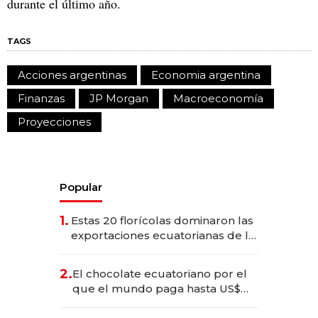
durante el último año.
TAGS
Acciones argentinas
Economia argentina
Finanzas
JP Morgan
Macroeconomía
Proyecciones
Popular
1.
Estas 20 florícolas dominaron las
exportaciones ecuatorianas de la
industria en 2025
2.
El chocolate ecuatoriano por el
que el mundo paga hasta US$
490 por barra