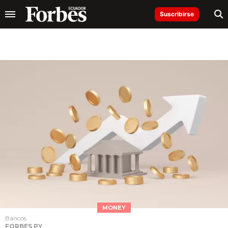
Suscribirse
MONEY
Bancos
FORBES PY