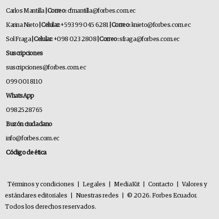
Carlos Mantilla
| Correo:
cfmantilla@forbes.com.ec
Karina Nieto
| Celular:
+593 99 045 6281
| Correo:
knieto@forbes.com.ec
Sol Fraga
| Celular:
+098 023 2808
| Correo:
sfraga@forbes.com.ec
Suscripciones
suscripciones@forbes.com.ec
099 001 8110
WhatsApp
0982528765
Buzón ciudadano
info@forbes.com.ec
Código de ética
Términos y condiciones
|
Legales
|
MediaKit
|
Contacto
|
Valores y
estándares editoriales
|
Nuestras redes
|
© 2026. Forbes Ecuador.
Todos los derechos reservados.