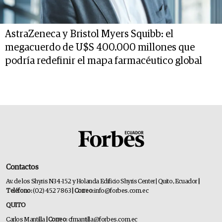
AstraZeneca y Bristol Myers Squibb: el
megacuerdo de U$S 400.000 millones que
podría redefinir el mapa farmacéutico global
Contactos
Av. de los Shyris N34-152 y Holanda Edificio Shyris Center | Quito, Ecuador
|
Teléfono:
(02) 452 7863
| Correo:
info@forbes.com.ec
QUITO
Carlos Mantilla
| Correo:
cfmantilla@forbes.com.ec