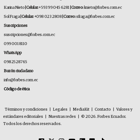
Karina Nieto
| Celular:
+593 99 045 6281
| Correo:
knieto@forbes.com.ec
Sol Fraga
| Celular:
+098 023 2808
| Correo:
sfraga@forbes.com.ec
Suscripciones
suscripciones@forbes.com.ec
099 001 8110
WhatsApp
0982528765
Buzón ciudadano
info@forbes.com.ec
Código de ética
Términos y condiciones
|
Legales
|
MediaKit
|
Contacto
|
Valores y
estándares editoriales
|
Nuestras redes
|
© 2026. Forbes Ecuador.
Todos los derechos reservados.