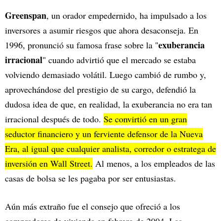
Greenspan
, un orador empedernido, ha impulsado a los
inversores a asumir riesgos que ahora desaconseja. En
exuberancia
1996, pronunció su famosa frase sobre la "
irracional
" cuando advirtió que el mercado se estaba
volviendo demasiado volátil. Luego cambió de rumbo y,
aprovechándose del prestigio de su cargo, defendió la
dudosa idea de que, en realidad, la exuberancia no era tan
irracional después de todo.
Se convirtió en un gran
seductor financiero y un ferviente defensor de la Nueva
Era, al igual que cualquier analista, corredor o estratega de
inversión en Wall Street.
Al menos, a los empleados de las
casas de bolsa se les pagaba por ser entusiastas.
Aún más extraño fue el consejo que ofreció a los
compradores de vivienda en febrero de 2004. Las