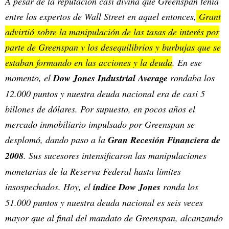
A pesar de la reputación casi divina que Greenspan tenía
entre los expertos de Wall Street en aquel entonces,
Grant
advirtió sobre la manipulación de las tasas de interés por
parte de Greenspan y los desequilibrios y burbujas que se
estaban formando en las acciones y la deuda
. En ese
momento, el
Dow Jones Industrial Average
rondaba los
12.000 puntos y nuestra deuda nacional era de casi 5
billones de dólares. Por supuesto, en pocos años el
mercado inmobiliario impulsado por Greenspan se
desplomó, dando paso a la
Gran Recesión Financiera de
2008
. Sus sucesores intensificaron las manipulaciones
monetarias de la Reserva Federal hasta límites
insospechados. Hoy, el
índice Dow Jones
ronda los
51.000 puntos y nuestra deuda nacional es seis veces
mayor que al final del mandato de Greenspan, alcanzando