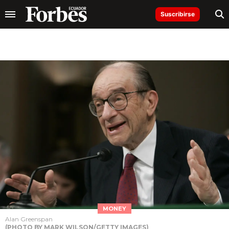
Suscribirse
MONEY
Alan Greenspan
(PHOTO BY MARK WILSON/GETTY IMAGES)