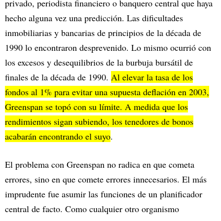
privado, periodista financiero o banquero central que haya
hecho alguna vez una predicción. Las dificultades
inmobiliarias y bancarias de principios de la década de
1990 lo encontraron desprevenido. Lo mismo ocurrió con
los excesos y desequilibrios de la burbuja bursátil de
finales de la década de 1990.
Al elevar la tasa de los
fondos al 1% para evitar una supuesta deflación en 2003,
Greenspan se topó con su límite. A medida que los
rendimientos sigan subiendo, los tenedores de bonos
acabarán encontrando el suyo
.
El problema con Greenspan no radica en que cometa
errores, sino en que comete errores innecesarios. El más
imprudente fue asumir las funciones de un planificador
central de facto. Como cualquier otro organismo