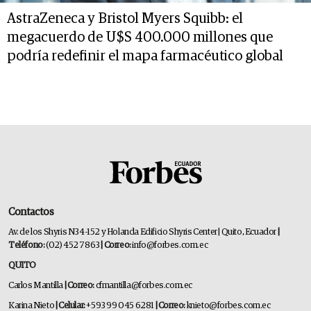
AstraZeneca y Bristol Myers Squibb: el
megacuerdo de U$S 400.000 millones que
podría redefinir el mapa farmacéutico global
Contactos
Av. de los Shyris N34-152 y Holanda Edificio Shyris Center | Quito, Ecuador
|
Teléfono:
(02) 452 7863
| Correo:
info@forbes.com.ec
QUITO
Carlos Mantilla
| Correo:
cfmantilla@forbes.com.ec
Karina Nieto
| Celular:
+593 99 045 6281
| Correo:
knieto@forbes.com.ec