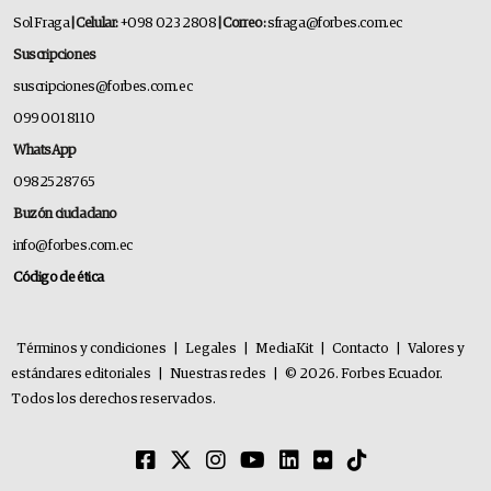
Sol Fraga
| Celular:
+098 023 2808
| Correo:
sfraga@forbes.com.ec
Suscripciones
suscripciones@forbes.com.ec
099 001 8110
WhatsApp
0982528765
Buzón ciudadano
info@forbes.com.ec
Código de ética
Términos y condiciones
|
Legales
|
MediaKit
|
Contacto
|
Valores y
estándares editoriales
|
Nuestras redes
|
© 2026. Forbes Ecuador.
Todos los derechos reservados.