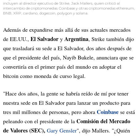
incluyen al director ejecutivo de Strike, Jack Mallers, quien criticó al
intercambio de criptomonedas Coinbase y otras criptomonedas ethereum,
BNB, XRP, cardano, dogecoin, polygon y solana.
Además de expandirse más allá de sus actuales mercados
El Salvador
Argentina
de EE.UU.,
y
, Strike también dijo
que trasladará su sede a El Salvador, dos años después de
que el presidente del país, Nayib Bukele, anunciara que se
convertiría en el primer país del mundo en adoptar el
bitcoin como moneda de curso legal.
"Hace dos años, la gente se habría reído de mí por tener
nuestra sede en El Salvador para lanzar un producto para
Coinbase
tres mil millones de personas, pero ahora
se está
Comisión del Mercado
peleando con el presidente de la
de Valores (SEC),
Gary Gensler
", dijo Mallers. "¿Quién