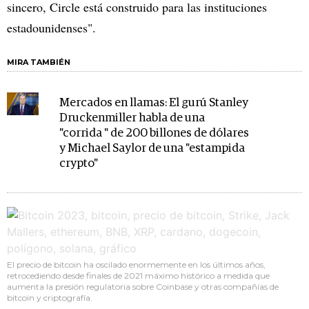
sincero, Circle está construido para las instituciones
estadounidenses".
MIRA TAMBIÉN
Mercados en llamas: El gurú Stanley
Druckenmiller habla de una
"corrida " de 200 billones de dólares
y Michael Saylor de una "estampida
crypto"
El precio de bitcoin ha oscilado enormemente en los últimos años,
retrocediendo desde finales de 2021 máximo histórico a medida que
aumenta la presión regulatoria sobre Coinbase y otras compañías de
bitcoin y criptografía.