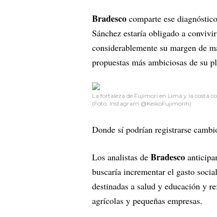
Bradesco
comparte ese diagnóstico
Sánchez estaría obligado a convivi
considerablemente su margen de man
propuestas más ambiciosas de su pl
La fortaleza de Fujimori en Lima y la costa co
(Foto: Instagram @KeikoFujimorih)
Donde sí podrían registrarse cambio
Bradesco
Los analistas de
anticipa
buscaría incrementar el gasto socia
destinadas a salud y educación y re
agrícolas y pequeñas empresas.