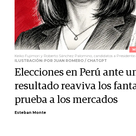
M
Keiko Fujimori y Roberto Sánchez Palomino, candidatos a Presidente
ILUSTRACIÓN: POR JUAN ROMERO / CHATGPT
Elecciones en Perú ante un 
resultado reaviva los fan
prueba a los mercados
Esteban Monte