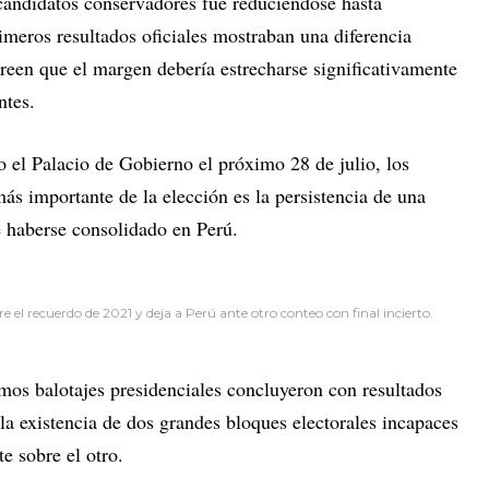
s candidatos conservadores fue reduciéndose hasta
imeros resultados oficiales mostraban una diferencia
 creen que el margen debería estrecharse significativamente
ntes.
 el Palacio de Gobierno el próximo 28 de julio, los
ás importante de la elección es la persistencia de una
ce haberse consolidado en Perú.
el recuerdo de 2021 y deja a Perú ante otro conteo con final incierto.
mos balotajes presidenciales concluyeron con resultados
 la existencia de dos grandes bloques electorales incapaces
 sobre el otro.