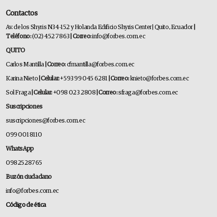
Contactos
Av. de los Shyris N34-152 y Holanda Edificio Shyris Center | Quito, Ecuador
|
Teléfono:
(02) 452 7863
| Correo:
info@forbes.com.ec
QUITO
Carlos Mantilla
| Correo:
cfmantilla@forbes.com.ec
Karina Nieto
| Celular:
+593 99 045 6281
| Correo:
knieto@forbes.com.ec
Sol Fraga
| Celular:
+098 023 2808
| Correo:
sfraga@forbes.com.ec
Suscripciones
suscripciones@forbes.com.ec
099 001 8110
WhatsApp
0982528765
Buzón ciudadano
info@forbes.com.ec
Código de ética