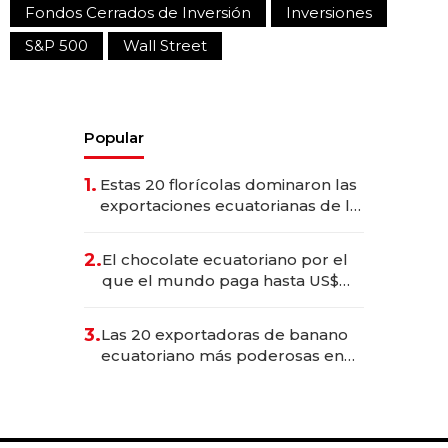
Fondos Cerrados de Inversión
Inversiones
S&P 500
Wall Street
Popular
1.
Estas 20 florícolas dominaron las
exportaciones ecuatorianas de la
industria en 2025
2.
El chocolate ecuatoriano por el
que el mundo paga hasta US$
490 por barra
3.
Las 20 exportadoras de banano
ecuatoriano más poderosas en
2025