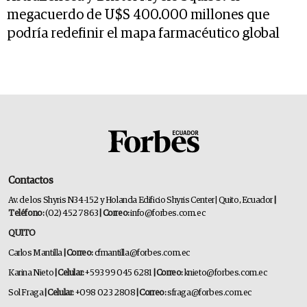
megacuerdo de U$S 400.000 millones que
podría redefinir el mapa farmacéutico global
Contactos
Av. de los Shyris N34-152 y Holanda Edificio Shyris Center | Quito, Ecuador
|
Teléfono:
(02) 452 7863
| Correo:
info@forbes.com.ec
QUITO
Carlos Mantilla
| Correo:
cfmantilla@forbes.com.ec
Karina Nieto
| Celular:
+593 99 045 6281
| Correo:
knieto@forbes.com.ec
Sol Fraga
| Celular:
+098 023 2808
| Correo:
sfraga@forbes.com.ec