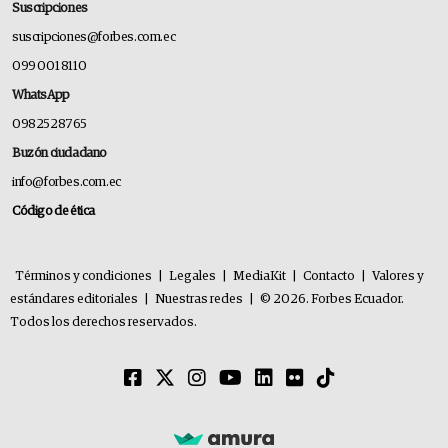
Suscripciones
suscripciones@forbes.com.ec
099 001 8110
WhatsApp
0982528765
Buzón ciudadano
info@forbes.com.ec
Código de ética
Términos y condiciones
|
Legales
|
MediaKit
|
Contacto
|
Valores y
estándares editoriales
|
Nuestras redes
|
© 2026. Forbes Ecuador.
Todos los derechos reservados.