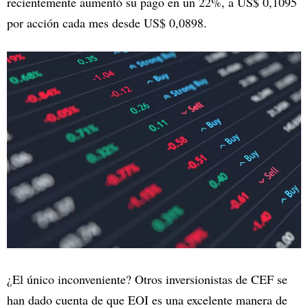
recientemente aumentó su pago en un 22%, a US$ 0,1095
por acción cada mes desde US$ 0,0898.
¿El único inconveniente? Otros inversionistas de CEF se
han dado cuenta de que EOI es una excelente manera de