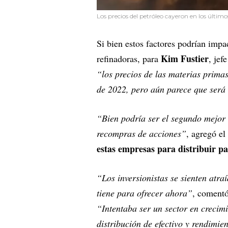
Los precios del petróleo cayeron en los últim
Si bien estos factores podrían impa
Kim Fustier
refinadoras, para
, jef
“los precios de las materias primas
de 2022, pero aún parece que será
“Bien podría ser el segundo mejor 
recompras de acciones”
, agregó el
estas empresas para distribuir par
“Los inversionistas se sienten atra
tiene para ofrecer ahora”
, coment
“Intentaba ser un sector en crecim
distribución de efectivo y rendimien