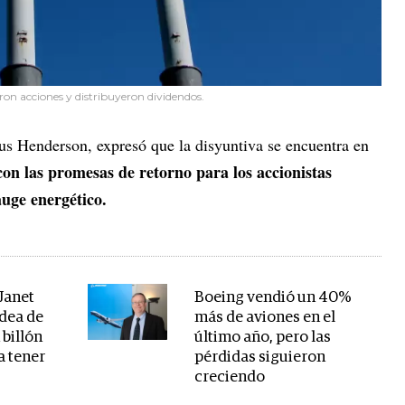
n acciones y distribuyeron dividendos.
nus Henderson, expresó que la disyuntiva se encuentra en
con las promesas de retorno para los accionistas
auge energético.
Janet
Boeing vendió un 40%
idea de
más de aviones en el
billón
último año, pero las
a tener
pérdidas siguieron
creciendo