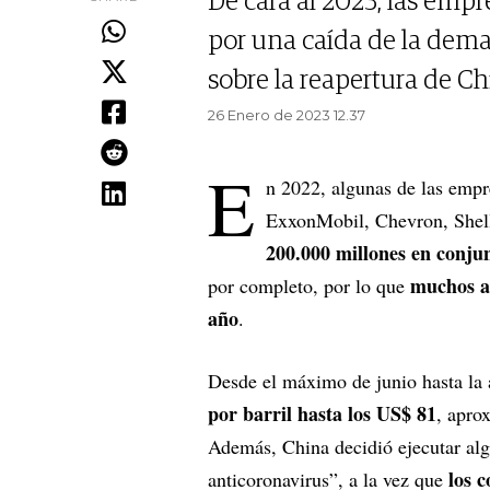
De cara al 2023, las empr
por una caída de la dema
sobre la reapertura de Ch
26 Enero de 2023 12.37
E
n 2022, algunas de las emp
ExxonMobil, Chevron, Shell
200.000 millones en conju
muchos an
por completo, por lo que
año
.
Desde el máximo de junio hasta la 
por barril hasta los US$ 81
, apro
Además, China decidió ejecutar al
los 
anticoronavirus”, a la vez que