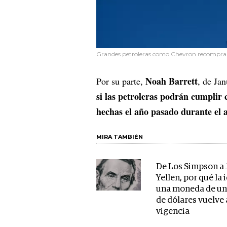
Grandes petroleras como Chevron recompraro
Noah Barrett
Por su parte,
, de Ja
si las petroleras podrán cumplir 
hechas el año pasado durante el 
MIRA TAMBIÉN
De Los Simpson a 
Yellen, por qué la 
una moneda de un 
de dólares vuelve 
vigencia