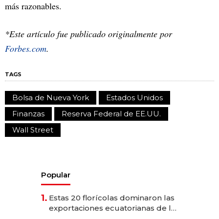
más razonables.
*Este artículo fue publicado originalmente por
Forbes.com
.
TAGS
Bolsa de Nueva York
Estados Unidos
Finanzas
Reserva Federal de EE.UU.
Wall Street
Popular
1.
Estas 20 florícolas dominaron las
exportaciones ecuatorianas de la
industria en 2025