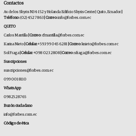
Contactos
Av. de los Shyris N34-152 y Holanda Edificio Shyris Center | Quito, Ecuador
|
Teléfono:
(02) 452 7863
| Correo:
info@forbes.com.ec
QUITO
Carlos Mantilla
| Correo:
cfmantilla@forbes.com.ec
Karina Nieto
| Celular:
+593 99 045 6281
| Correo:
knieto@forbes.com.ec
Sol Fraga
| Celular:
+098 023 2808
| Correo:
sfraga@forbes.com.ec
Suscripciones
suscripciones@forbes.com.ec
099 001 8110
WhatsApp
0982528765
Buzón ciudadano
info@forbes.com.ec
Código de ética