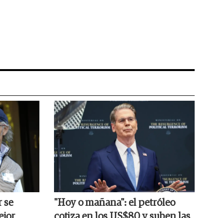
r se
"Hoy o mañana": el petróleo
ejor
cotiza en los US$80 y suben las