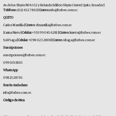
Av. de los Shyris N34-152 y Holanda Edificio Shyris Center | Quito, Ecuador
|
Teléfono:
(02) 452 7863
| Correo:
info@forbes.com.ec
QUITO
Carlos Mantilla
| Correo:
cfmantilla@forbes.com.ec
Karina Nieto
| Celular:
+593 99 045 6281
| Correo:
knieto@forbes.com.ec
Sol Fraga
| Celular:
+098 023 2808
| Correo:
sfraga@forbes.com.ec
Suscripciones
suscripciones@forbes.com.ec
099 001 8110
WhatsApp
0982528765
Buzón ciudadano
info@forbes.com.ec
Código de ética