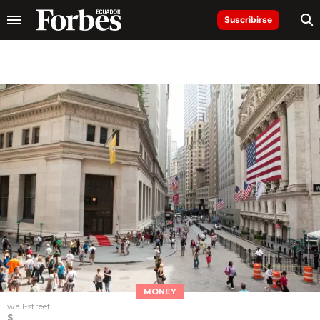
Suscribirse
MONEY
wall-street
S