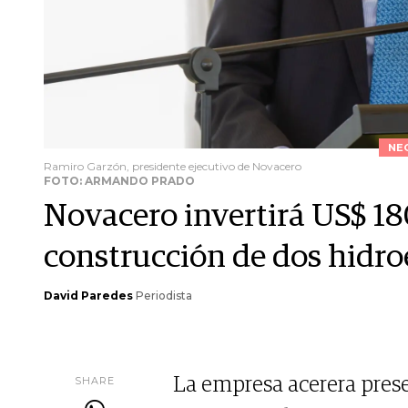
NE
Ramiro Garzón, presidente ejecutivo de Novacero
FOTO: ARMANDO PRADO
Novacero invertirá US$ 18
construcción de dos hidro
David Paredes
Periodista
SHARE
La empresa acerera prese